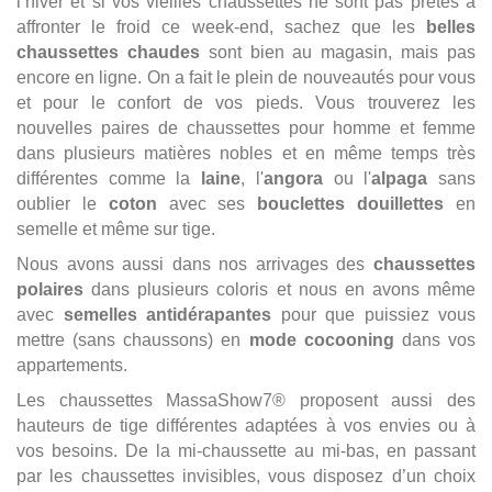
l’hiver et si vos vieilles chaussettes ne sont pas prêtes à
affronter le froid ce week-end, sachez que les
belles
chaussettes chaudes
sont bien au magasin, mais pas
encore en ligne. On a fait le plein de nouveautés pour vous
et pour le confort de vos pieds. Vous trouverez les
nouvelles paires de chaussettes pour homme et femme
dans plusieurs matières nobles et en même temps très
différentes comme la
laine
, l'
angora
ou l'
alpaga
sans
oublier le
coton
avec ses
bouclettes douillettes
en
semelle et même sur tige.
Nous avons aussi dans nos arrivages des
chaussettes
polaires
dans plusieurs coloris et nous en avons même
avec
semelles antidérapantes
pour que puissiez vous
mettre (sans chaussons) en
mode cocooning
dans vos
appartements.
Les chaussettes MassaShow7® proposent aussi des
hauteurs de tige différentes adaptées à vos envies ou à
vos besoins. De la mi-chaussette au mi-bas, en passant
par les chaussettes invisibles, vous disposez d’un choix